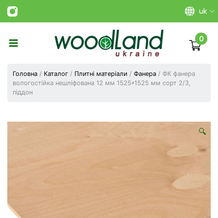
uk
0
Виготовлення
плитних
Головна
/
Каталог
/
Плитні матеріали
/
Фанера
/ ФК фанера
матеріалів
вологостійка нешліфована 12 мм 1525*1525 мм сорт 2/3,
Україна
піддон
|
ТОВ
«Вудленд
України»
🔍