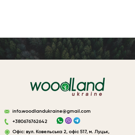
Виготовлення
info.woodlandukraine@gmail.com
плитних
матеріалів
+380676762642
Україна
Офіс: вул. Ковельська 2, офіс 517, м. Луцьк,
|