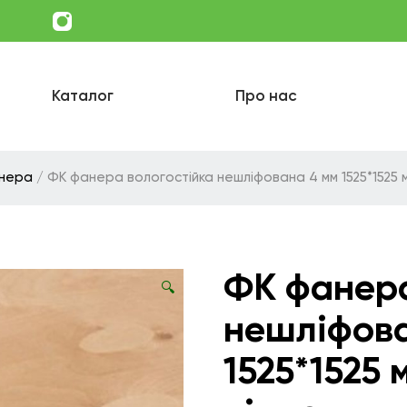
Каталог
Про нас
нера
/ ФК фанера вологостійка нешліфована 4 мм 1525*1525 м
ФК фанера
🔍
нешліфова
1525*1525 