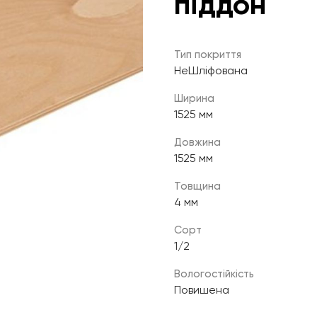
піддон
Тип покриття
НеШліфована
Ширина
1525 мм
Довжина
1525 мм
Товщина
4 мм
Сорт
1/2
Вологостійкість
Повишена