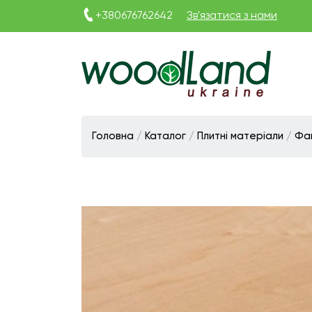
+380676762642
Зв'язатися з нами
Виготовлення
плитних
матеріалів
Головна
/
Каталог
/
Плитні матеріали
/
Фа
Україна
|
ТОВ
«Вудленд
України»