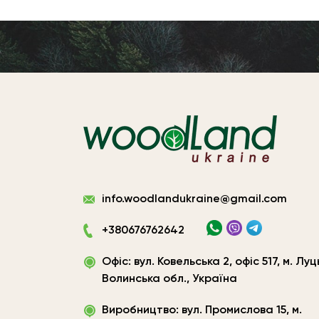
Виготовлення
info.woodlandukraine@gmail.com
плитних
матеріалів
+380676762642
Україна
|
Офіс: вул. Ковельська 2, офіс 517, м. Луц
ТОВ
«Вудленд
Волинська обл., Україна
України»
Виробництво: вул. Промислова 15, м.