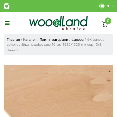
ru
0
Виготовлення
плитних
Главная
/
Каталог
/
Плитні матеріали
/
Фанера
/ ФК фанера
матеріалів
вологостійка нешліфована 10 мм 1525*1525 мм сорт 3/3,
Україна
піддон
|
ТОВ
«Вудленд
України»
🔍