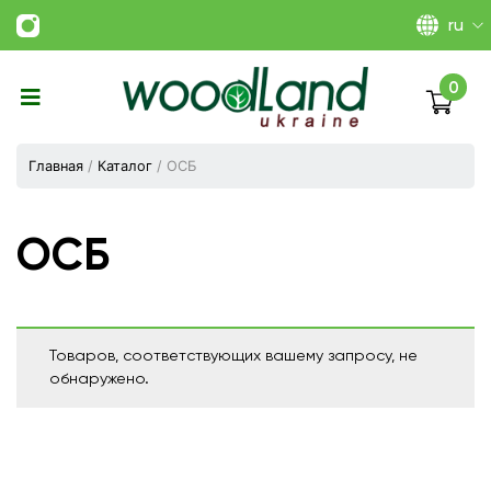
ru
0
Виготовлення
плитних
Главная
/
Каталог
/ ОСБ
матеріалів
Україна
|
ТОВ
ОСБ
«Вудленд
України»
Товаров, соответствующих вашему запросу, не
обнаружено.