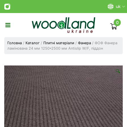
uk
0
Виготовлення
плитних
Головна
/
Каталог
/
Плитні матеріали
/
Фанера
/ ФОФ Фанера
матеріалів
ламінована 24 мм 1250*2500 мм Antislip W/F, піддон
Україна
|
ТОВ
«Вудленд
🔍
України»