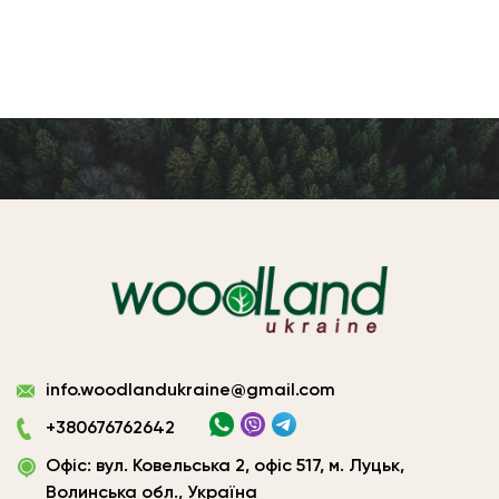
Виготовлення
info.woodlandukraine@gmail.com
плитних
матеріалів
+380676762642
Україна
Офіс: вул. Ковельська 2, офіс 517, м. Луцьк,
|
ТОВ
Волинська обл., Україна