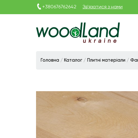
+380676762642
Зв'язатися з нами
Виготовлення
плитних
матеріалів
Головна
/
Каталог
/
Плитні матеріали
/
Фа
Україна
|
ТОВ
«Вудленд
України»