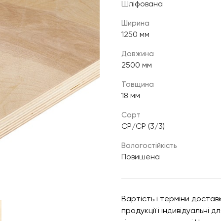
Шліфована
Ширина
1250 мм
Довжина
2500 мм
Товщина
18 мм
Сорт
СР/СР (3/3)
Вологостійкість
Повишена
Вартість і терміни доста
продукції і індивідуальні 