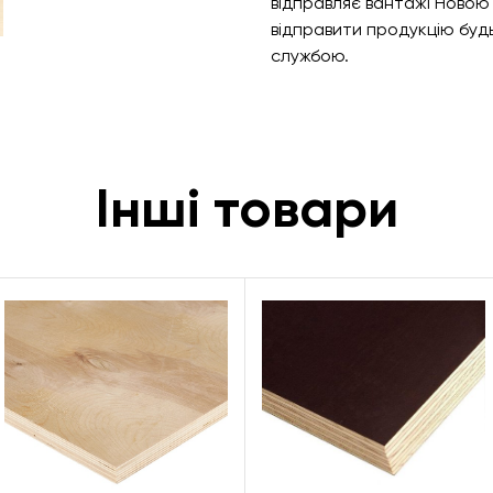
відправляє вантажі Ново
відправити продукцію бу
службою.
Інші товари