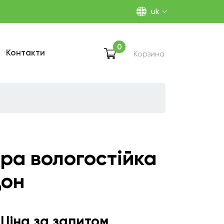
uk
0
Контакти
Корзина
а вологостійка
дон
Ціна за запитом