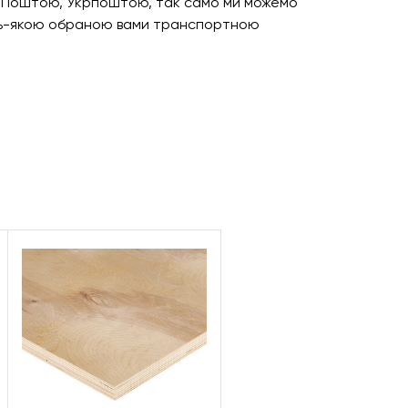
ю Поштою, Укрпоштою, так само ми можемо
дь-якою обраною вами транспортною