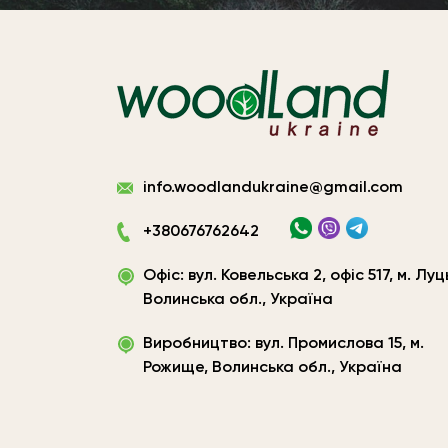
Виготовлення
info.woodlandukraine@gmail.com
плитних
матеріалів
+380676762642
Україна
|
Офіс: вул. Ковельська 2, офіс 517, м. Луц
ТОВ
«Вудленд
Волинська обл., Україна
України»
Виробництво: вул. Промислова 15, м.
Рожище, Волинська обл., Україна