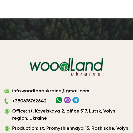
Виготовлення
info.woodlandukraine@gmail.com
плитних
матеріалів
+380676762642
Україна
Office: st. Kovelskaya 2, office 517, Lutsk, Volyn
|
ТОВ
region, Ukraine
«Вудленд
Production: st. Promyshlennaya 15, Rozhische, Volyn
України»