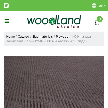
en
0
Виготовлення
плитних
Home
/
Catalog
/
Slab materials
/
Plywood
/ ФОФ Фанера
матеріалів
ламінована 27 мм 1250*2500 мм Antislip W/F, піддон
Україна
|
ТОВ
«Вудленд
🔍
України»